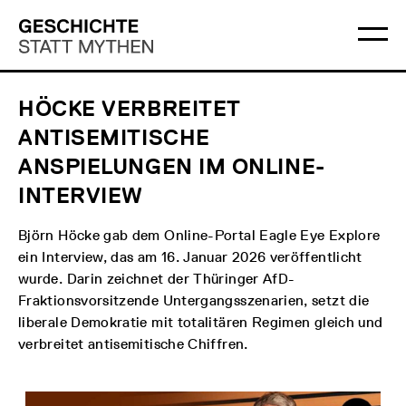
Direkt
Hauptmenü
Logo
zum
Geschichte
Ha
Inhalt
Statt
öff
Mythen
HÖCKE VERBREITET
ANTISEMITISCHE
ANSPIELUNGEN IM ONLINE-
INTERVIEW
Björn Höcke gab dem Online-Portal Eagle Eye Explore
ein Interview, das am 16. Januar 2026 veröffentlicht
wurde. Darin zeichnet der Thüringer AfD-
Fraktionsvorsitzende Untergangsszenarien, setzt die
liberale Demokratie mit totalitären Regimen gleich und
verbreitet antisemitische Chiffren.