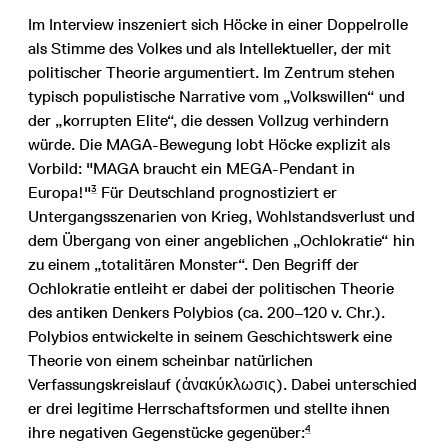
Im Interview inszeniert sich Höcke in einer Doppelrolle
als Stimme des Volkes und als Intellektueller, der mit
politischer Theorie argumentiert. Im Zentrum stehen
typisch populistische Narrative vom „Volkswillen“ und
der „korrupten Elite“, die dessen Vollzug verhindern
würde. Die MAGA-Bewegung lobt Höcke explizit als
Vorbild: "MAGA braucht ein MEGA-Pendant in
3
Europa!"
Für Deutschland prognostiziert er
Untergangsszenarien von Krieg, Wohlstandsverlust und
dem Übergang von einer angeblichen „Ochlokratie“ hin
zu einem „totalitären Monster“. Den Begriff der
Ochlokratie entleiht er dabei der politischen Theorie
des antiken Denkers Polybios (ca. 200–120 v. Chr.).
Polybios entwickelte in seinem Geschichtswerk eine
Theorie von einem scheinbar natürlichen
Verfassungskreislauf (ἀνακύκλωσις). Dabei unterschied
er drei legitime Herrschaftsformen und stellte ihnen
4
ihre negativen Gegenstücke gegenüber: