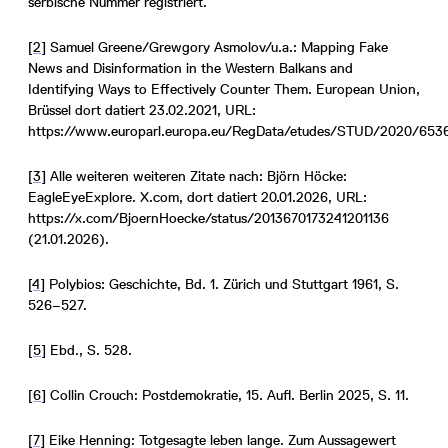
serbische Nummer registriert.
[2]
Samuel Greene/Grewgory Asmolov/u.a.: Mapping Fake
News and Disinformation in the Western Balkans and
Identifying Ways to Effectively Counter Them. European Union,
Brüssel dort datiert 23.02.2021, URL:
https://www.europarl.europa.eu/RegData/etudes/STUD/2020/65
[3]
Alle weiteren weiteren Zitate nach: Björn Höcke:
EagleEyeExplore. X.com, dort datiert 20.01.2026, URL:
https://x.com/BjoernHoecke/status/2013670173241201136
(21.01.2026).
[4]
Polybios: Geschichte, Bd. 1. Zürich und Stuttgart 1961, S.
526–527.
[5]
Ebd., S. 528.
[6]
Collin Crouch: Postdemokratie, 15. Aufl. Berlin 2025, S. 11.
[7]
Eike Henning: Totgesagte leben lange. Zum Aussagewert