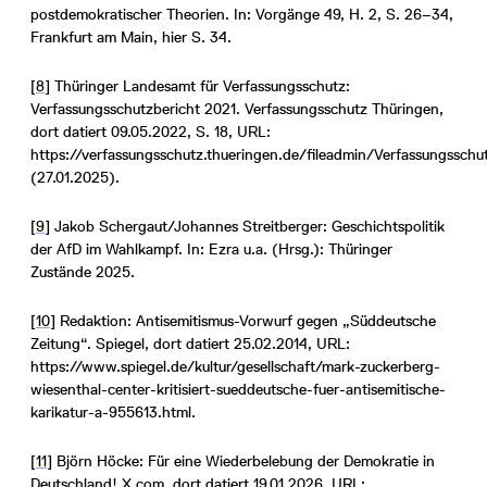
postdemokratischer Theorien. In: Vorgänge 49, H. 2, S. 26–34,
Frankfurt am Main, hier S. 34.
[8]
Thüringer Landesamt für Verfassungsschutz:
Verfassungsschutzbericht 2021. Verfassungsschutz Thüringen,
dort datiert 09.05.2022, S. 18, URL:
https://verfassungsschutz.thueringen.de/fileadmin/Verfassungssch
(27.01.2025).
[9]
Jakob Schergaut/Johannes Streitberger: Geschichtspolitik
der AfD im Wahlkampf. In: Ezra u.a. (Hrsg.): Thüringer
Zustände 2025.
[10]
Redaktion: Antisemitismus-Vorwurf gegen „Süddeutsche
Zeitung“. Spiegel, dort datiert 25.02.2014, URL:
https://www.spiegel.de/kultur/gesellschaft/mark-zuckerberg-
wiesenthal-center-kritisiert-sueddeutsche-fuer-antisemitische-
karikatur-a-955613.html.
[11]
Björn Höcke: Für eine Wiederbelebung der Demokratie in
Deutschland! X.com, dort datiert 19.01.2026, URL: