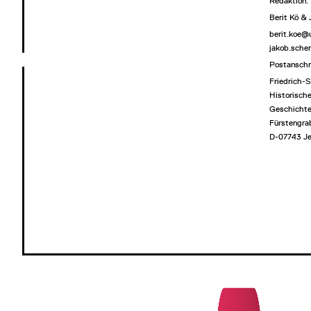
Redaktion:
Berit Kö &
berit.koe@
jakob.sche
Postanschr
Friedrich-S
Historische
Geschichte
Fürstengra
D-07743 J