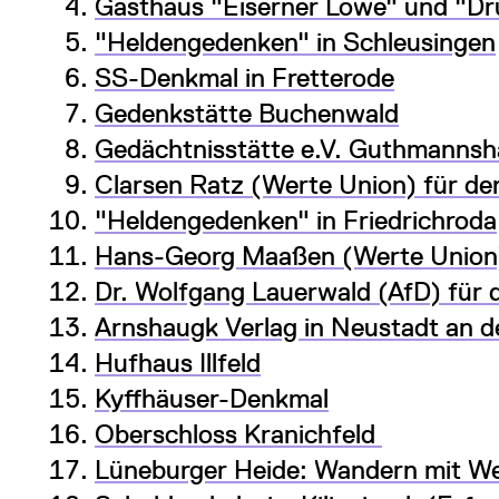
Gasthaus "Eiserner Löwe" und "Dru
"Heldengedenken" in Schleusingen
SS-Denkmal in Fretterode
Gedenkstätte Buchenwald
Gedächtnisstätte e.V. Guthmanns
Clarsen Ratz (Werte Union) für de
"Heldengedenken" in Friedrichroda
Hans-Georg Maaßen (Werte Union)
Dr. Wolfgang Lauerwald (AfD) für d
Arnshaugk Verlag in Neustadt an d
Hufhaus Illfeld
Kyffhäuser-Denkmal
Oberschloss Kranichfeld
Lüneburger Heide: Wandern mit W