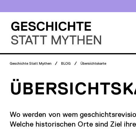
Direkt
Museumsbesuch
zum
Menü
Inhalt
Hauptmenü
Logo
Geschichte
Statt
Mythen
Breadcrumb
Geschichte Statt Mythen
BLOG
Übersichtskarte
Menü
ÜBERSICHTSK
Wo werden von wem geschichtsrevisio
Welche historischen Orte sind Ziel i