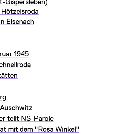
t-Gispersleben)
 Hötzelsroda
on Eisenach
ruar 1945
Schnellroda
tätten
rg
 Auschwitz
r teilt NS-Parole
at mit dem "Rosa Winkel"