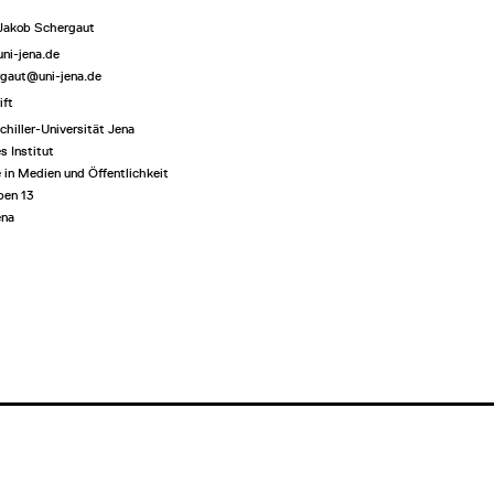
 Jakob Schergaut
uni-jena.de
rgaut@uni-jena.de
ift
chiller-Universität Jena
s Institut
 in Medien und Öffentlichkeit
ben 13
ena