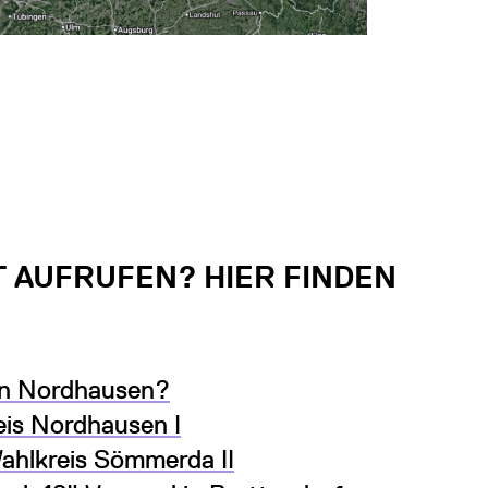
T AUFRUFEN? HIER FINDEN
in Nordhausen?
eis Nordhausen I
ahlkreis Sömmerda II