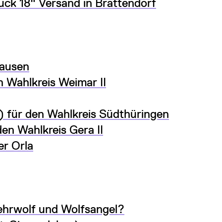
ck 18" Versand in Brattendorf
hausen
n Wahlkreis Weimar II
 für den Wahlkreis Südthüringen
en Wahlkreis Gera II
er Orla
ehrwolf und Wolfsangel?