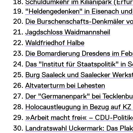
Schuldumkehr im Kilianipark (Erfur
"Heldengedenken" in Eisenach und
Die Burschenschafts-Denkmäler v
Jagdschloss Waidmannsheil
Waldfriedhof Halbe
Die Bomardierung Dresdens im Feb
Das "Institut für Staatspolitik" in 
Burg Saaleck und Saalecker Werks
Altvaterturm bei Lehesten
Der "Germanenpark" bei Tecklenbu
Holocaustleugung in Bezug auf KZ
»Arbeit macht frei« – CDU-Politike
Landratswahl Uckermark: Das Plak