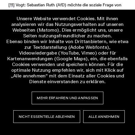
[11]
Vogt: Sebastian Ruth (AfD) möchte die soziale Frage von
rechts lösen.
Unsere Website verwendet Cookies. Mit ihnen
analysieren wir das Nutzungsverhalten auf unseren
[12]
Landtag Baden-Württemberg: Plenarprotokoll 17 / 27.
Webseiten (Matomo). Dies ermöglicht uns, unsere
Landtag von Baden-Württemberg, dort datiert 02.02.2022,
Seiten nutzungsfreundlicher zu machen.
URL: https://www.landtag-
Ebenso binden wir Inhalte von Drittanbietern, wie etwa
bw.de/resource/blob/256044/8fb88b8b9b1306c3427ca21bb38c6d
zur Textdarstellung (Adobe Webfonts),
(03.03.2026).
Videowiedergabe (YouTube, Vimeo) oder für
Kartenanwendungen (Google Maps), ein, die ebenfalls
[13]
Volksverhetzung? Prozess gegen AfD-Abgeordneten
Cookies verwenden und speichern können. Für die
optimale Nutzung empfehlen wir, sich mit Klick auf
Klauß. Staatsanzeiger, Stuttgart/Nagold/Tübingen dort datiert
„Alle annehmen“ mit dem Einsatz aller Cookies und
27.02.2026, URL:
Dienste einverstanden zu erklären.
https://www.staatsanzeiger.de/nachrichten/politik-und-
verwaltung/volksverhetzung-prozess-gegen-afd-
abgeordneten-klauss/.
MEHR ERFAHREN UND ANPASSEN
[14]
Paulina Flad/Ulf Seefeld: Regenbogenflaggen mit
Hakenkreuzfahnen verglichen: Gericht verurteilt Offenburger
NICHT ESSENTIELLE ABLEHNEN
ALLE ANNEHMEN
AfD-Stadtrat. SWR.de, dort datiert 22.11.2024, URL:
Museumsbesuch
Museumsbesuch
https://www.swr.de/swraktuell/baden-
Menü
Menü
wuerttemberg/suedbaden/afd-stadtrat-offenburg-verurteilt-