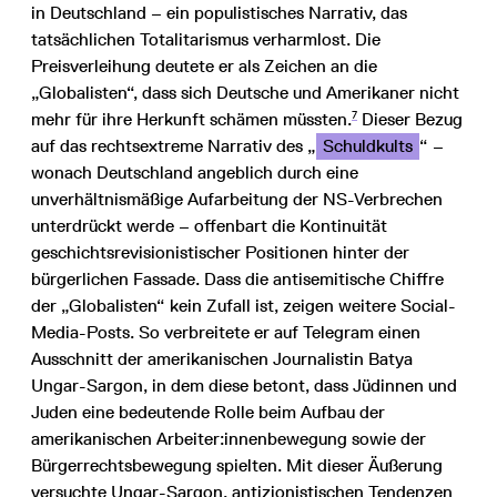
in Deutschland – ein populistisches Narrativ, das
tatsächlichen Totalitarismus verharmlost. Die
Preisverleihung deutete er als Zeichen an die
„Globalisten“, dass sich Deutsche und Amerikaner nicht
7
mehr für ihre Herkunft schämen müssten.
Dieser Bezug
auf das rechtsextreme Narrativ des „
Schuldkults
“ –
wonach Deutschland angeblich durch eine
unverhältnismäßige Aufarbeitung der NS-Verbrechen
unterdrückt werde – offenbart die Kontinuität
geschichtsrevisionistischer Positionen hinter der
bürgerlichen Fassade. Dass die antisemitische Chiffre
der „Globalisten“ kein Zufall ist, zeigen weitere Social-
Media-Posts. So verbreitete er auf Telegram einen
Ausschnitt der amerikanischen Journalistin Batya
Ungar-Sargon, in dem diese betont, dass Jüdinnen und
Juden eine bedeutende Rolle beim Aufbau der
amerikanischen Arbeiter:innenbewegung sowie der
Bürgerrechtsbewegung spielten. Mit dieser Äußerung
versuchte Ungar-Sargon, antizionistischen Tendenzen