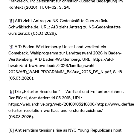
Frankreich. In: Zeitschrift für christlich-jüdische Begegnung im
Kontext (2020), H. 01–02, S. 24.
[3]
AfD zieht Antrag zu NS-Gedenkstätte Gurs zurück.
Schwäbische.de, URL: AfD zieht Antrag zu NS-Gedenkstätte
Gurs zurück (03.03.2026).
[4]
AfD Baden-Württemberg: Unser Land verdient ein
Comeback. Wahlprogramm zur Landtagswahl 2026 in Baden-
Württemberg. AfD Baden-Württemberg, URL: https://afd-
bw.de/afd-bw/downloads/2026/landtagswahl-
2026/AfD_WAHLPROGRAMM_BaWue_2026_DS_N.pdf, S. 18
(03.03.2026).
[5]
Die „Erfurter Resolution“ – Wortlaut und Erstunterzeichner.
Der Flügel, dort datiert 14.05.2015, URL:
https://web.archive.org/web/20160105210808/https://www.derflue
erfurter-resolution-wortlaut-und-erstunterzeichner/
(03.03.2026).
[6]
Antisemitism tensions rise as NYC Young Republicans host