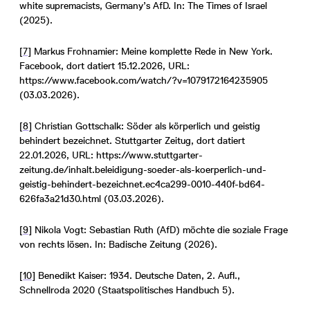
white supremacists, Germany’s AfD. In: The Times of Israel
(2025).
[7]
Markus Frohnamier: Meine komplette Rede in New York.
Facebook, dort datiert 15.12.2026, URL:
https://www.facebook.com/watch/?v=1079172164235905
(03.03.2026).
[8]
Christian Gottschalk: Söder als körperlich und geistig
behindert bezeichnet. Stuttgarter Zeitug, dort datiert
22.01.2026, URL: https://www.stuttgarter-
zeitung.de/inhalt.beleidigung-soeder-als-koerperlich-und-
geistig-behindert-bezeichnet.ec4ca299-0010-440f-bd64-
626fa3a21d30.html (03.03.2026).
[9]
Nikola Vogt: Sebastian Ruth (AfD) möchte die soziale Frage
von rechts lösen. In: Badische Zeitung (2026).
[10]
Benedikt Kaiser: 1934. Deutsche Daten, 2. Aufl.,
Schnellroda 2020 (Staatspolitisches Handbuch 5).