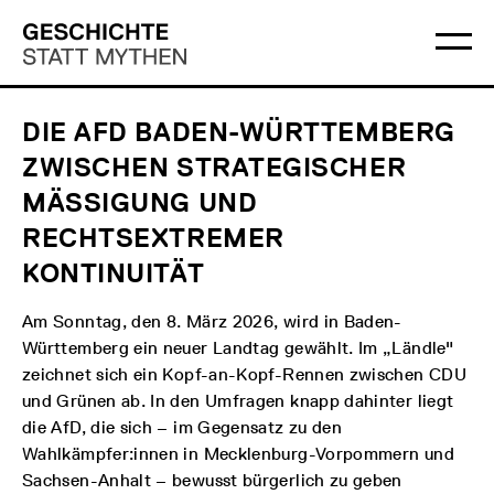
Direkt
Hauptmenü
Logo
zum
Geschichte
Ha
Inhalt
Statt
öff
Mythen
DIE AFD BADEN-WÜRTTEMBERG
ZWISCHEN STRATEGISCHER
MÄSSIGUNG UND R
ECHTSEXTREMER K
ONTINUITÄT
Am Sonntag, den 8. März 2026, wird in Baden-
Württemberg ein neuer Landtag gewählt. Im „Ländle"
zeichnet sich ein Kopf-an-Kopf-Rennen zwischen CDU
und Grünen ab. In den Umfragen knapp dahinter liegt
die AfD, die sich – im Gegensatz zu den
Wahlkämpfer:innen in Mecklenburg-Vorpommern und
Sachsen-Anhalt – bewusst bürgerlich zu geben