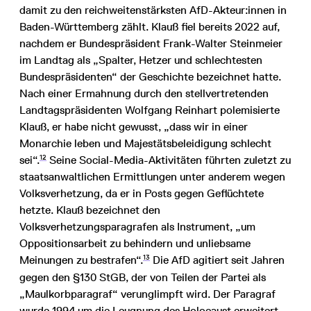
damit zu den reichweitenstärksten AfD-Akteur:innen in
Baden-Württemberg zählt. Klauß fiel bereits 2022 auf,
nachdem er Bundespräsident Frank-Walter Steinmeier
im Landtag als „Spalter, Hetzer und schlechtesten
Bundespräsidenten“ der Geschichte bezeichnet hatte.
Nach einer Ermahnung durch den stellvertretenden
Landtagspräsidenten Wolfgang Reinhart polemisierte
Klauß, er habe nicht gewusst, „dass wir in einer
Monarchie leben und Majestätsbeleidigung schlecht
12
sei“.
Seine Social-Media-Aktivitäten führten zuletzt zu
staatsanwaltlichen Ermittlungen unter anderem wegen
Volksverhetzung, da er in Posts gegen Geflüchtete
hetzte. Klauß bezeichnet den
Volksverhetzungsparagrafen als Instrument, „um
Oppositionsarbeit zu behindern und unliebsame
13
Meinungen zu bestrafen“.
Die AfD agitiert seit Jahren
gegen den §130 StGB, der von Teilen der Partei als
„Maulkorbparagraf“ verunglimpft wird. Der Paragraf
wurde 1994 um die Leugnung des Holocaust erweitert,