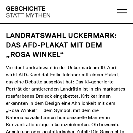
Direkt
Hauptmenü
Logo
zum
Geschichte
Ha
Inhalt
Statt
öff
Mythen
LANDRATSWAHL UCKERMARK:
DAS AFD-PLAKAT MIT DEM
„ROSA WINKEL“
Vor der Landratswahl in der Uckermark am 19. April
wirbt AfD-Kandidat Felix Teichner mit einem Plakat,
das eine Debatte ausgelöst hat: Das KI-generierte
Porträt der amtierenden Landrätin ist in ein markantes
rosafarbenes Dreieck eingebettet. Kritiker:innen
erkannten in dem Design eine Ähnlichkeit mit dem
„Rosa Winkel“ – dem Symbol, mit dem die
Nationalsozialist:innen homosexuelle Männer in
Konzentrationslagern kennzeichneten. Ob bewusste
Anspielung oder gestalterischer Zufall: Die Geschichte