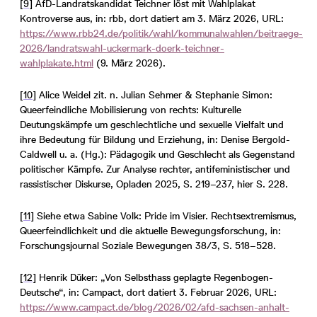
[9]
AfD-Landratskandidat Teichner löst mit Wahlplakat
Kontroverse aus, in: rbb, dort datiert am 3. März 2026, URL:
https://www.rbb24.de/politik/wahl/kommunalwahlen/beitraege-
2026/landratswahl-uckermark-doerk-teichner-
wahlplakate.html
(9. März 2026).
[10]
Alice Weidel zit. n. Julian Sehmer & Stephanie Simon:
Queerfeindliche Mobilisierung von rechts: Kulturelle
Deutungskämpfe um geschlechtliche und sexuelle Vielfalt und
ihre Bedeutung für Bildung und Erziehung, in: Denise Bergold-
Caldwell u. a. (Hg.): Pädagogik und Geschlecht als Gegenstand
politischer Kämpfe. Zur Analyse rechter, antifeministischer und
rassistischer Diskurse, Opladen 2025, S. 219–237, hier S. 228.
[11]
Siehe etwa Sabine Volk: Pride im Visier. Rechtsextremismus,
Queerfeindlichkeit und die aktuelle Bewegungsforschung, in:
Forschungsjournal Soziale Bewegungen 38/3, S. 518–528.
[12]
Henrik Düker: „Von Selbsthass geplagte Regenbogen-
Deutsche“, in: Campact, dort datiert 3. Februar 2026, URL:
https://www.campact.de/blog/2026/02/afd-sachsen-anhalt-