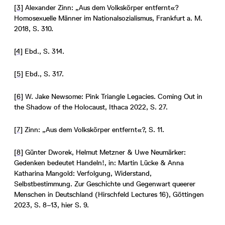
[3]
Alexander Zinn: „Aus dem Volkskörper entfernt«?
Homosexuelle Männer im Nationalsozialismus, Frankfurt a. M.
2018, S. 310.
[4]
Ebd., S. 314.
[5]
Ebd., S. 317.
[6]
W. Jake Newsome: Pink Triangle Legacies. Coming Out in
the Shadow of the Holocaust, Ithaca 2022, S. 27.
[7]
Zinn: „Aus dem Volkskörper entfernt«?, S. 11.
[8]
Günter Dworek, Helmut Metzner & Uwe Neumärker:
Gedenken bedeutet Handeln!, in: Martin Lücke & Anna
Katharina Mangold: Verfolgung, Widerstand,
Selbstbestimmung. Zur Geschichte und Gegenwart queerer
Menschen in Deutschland (Hirschfeld Lectures 16), Göttingen
2023, S. 8–13, hier S. 9.