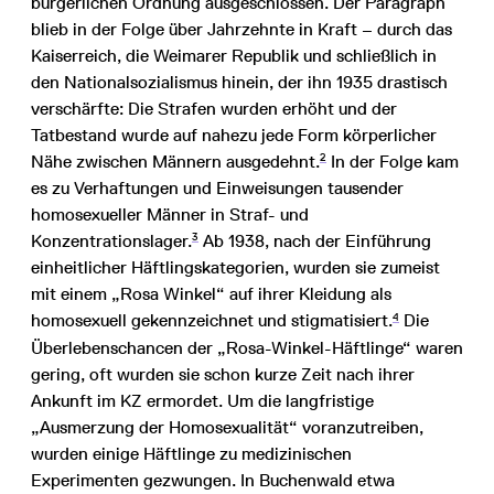
bürgerlichen Ordnung ausgeschlossen. Der Paragraph
blieb in der Folge über Jahrzehnte in Kraft – durch das
Kaiserreich, die Weimarer Republik und schließlich in
den Nationalsozialismus hinein, der ihn 1935 drastisch
verschärfte: Die Strafen wurden erhöht und der
Tatbestand wurde auf nahezu jede Form körperlicher
2
Nähe zwischen Männern ausgedehnt.
In der Folge kam
es zu Verhaftungen und Einweisungen tausender
homosexueller Männer in Straf- und
3
Konzentrationslager.
Ab 1938, nach der Einführung
einheitlicher Häftlingskategorien, wurden sie zumeist
mit einem „Rosa Winkel“ auf ihrer Kleidung als
4
homosexuell gekennzeichnet und stigmatisiert.
Die
Überlebenschancen der „Rosa-Winkel-Häftlinge“ waren
gering, oft wurden sie schon kurze Zeit nach ihrer
Ankunft im KZ ermordet. Um die langfristige
„Ausmerzung der Homosexualität“ voranzutreiben,
wurden einige Häftlinge zu medizinischen
Experimenten gezwungen. In Buchenwald etwa