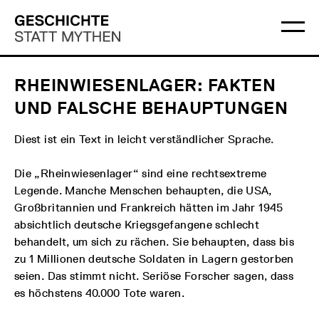
Direkt
Hauptmenü
Logo
zum
Geschichte
Ha
Inhalt
Statt
öff
Mythen
RHEINWIESENLAGER: FAKTEN
UND FALSCHE BEHAUPTUNGEN
Diest ist ein Text in leicht verständlicher Sprache.
Die „Rheinwiesenlager“ sind eine rechtsextreme
Legende. Manche Menschen behaupten, die USA,
Großbritannien und Frankreich hätten im Jahr 1945
absichtlich deutsche Kriegsgefangene schlecht
behandelt, um sich zu rächen. Sie behaupten, dass bis
zu 1 Millionen deutsche Soldaten in Lagern gestorben
seien. Das stimmt nicht. Seriöse Forscher sagen, dass
es höchstens 40.000 Tote waren.