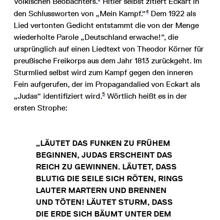
Völkischen Beobachters.
Hitler selbst zitiert Eckart in
4
den Schlussworten von „Mein Kampf.“
Dem 1922 als
Lied vertonten Gedicht entstammt die von der Menge
wiederholte Parole „Deutschland erwache!“, die
ursprünglich auf einen Liedtext von Theodor Körner für
preußische Freikorps aus dem Jahr 1813 zurückgeht. Im
Sturmlied selbst wird zum Kampf gegen den inneren
Fein aufgerufen, der im Propagandalied von Eckart als
5
„Judas“ identifiziert wird.
Wörtlich heißt es in der
ersten Strophe:
„LÄUTET DAS FUNKEN ZU FRÜHEM
BEGINNEN, JUDAS ERSCHEINT DAS
REICH ZU GEWINNEN. LÄUTET, DASS
BLUTIG DIE SEILE SICH RÖTEN, RINGS
LAUTER MARTERN UND BRENNEN
UND TÖTEN! LÄUTET STURM, DASS
DIE ERDE SICH BÄUMT UNTER DEM