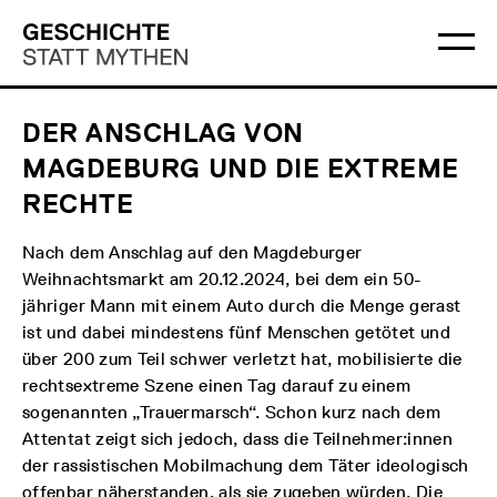
Direkt
Hauptmenü
Logo
zum
Geschichte
Ha
Inhalt
Statt
öff
Mythen
DER ANSCHLAG VON
MAGDEBURG UND DIE EXTREME
RECHTE
Nach dem Anschlag auf den Magdeburger
Weihnachtsmarkt am 20.12.2024, bei dem ein 50-
jähriger Mann mit einem Auto durch die Menge gerast
ist und dabei mindestens fünf Menschen getötet und
über 200 zum Teil schwer verletzt hat, mobilisierte die
rechtsextreme Szene einen Tag darauf zu einem
sogenannten „Trauermarsch“. Schon kurz nach dem
Attentat zeigt sich jedoch, dass die Teilnehmer:innen
der rassistischen Mobilmachung dem Täter ideologisch
offenbar näherstanden, als sie zugeben würden. Die