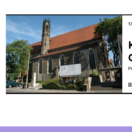
1
P
D