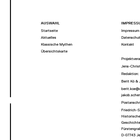
AUSWAHL
IMPRESS
Startseite
Impressum
Aktuelles
Datenschu
Klassische Mythen
Kontakt
Übersichtskarte
Projektvera
Jens-Chris
Redaktion:
Berit Kö &
berit.koe@
jakob.sche
Postanschr
Friedrich-S
Historische
Geschichte
Fürstengra
D-07743 J