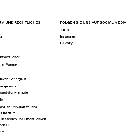
UM UND RECHTLICHES
FOLGEN SIE UNS AUF SOCIAL MEDIA
TIkTok
tz
Instagram
Bluesky
ntwortlicher
:
tian Wagner
 Jakob Schergaut
uni-jena.de
rgaut@uni-jena.de
ift
chiller-Universität Jena
s Institut
 in Medien und Öffentlichkeit
ben 13
ena