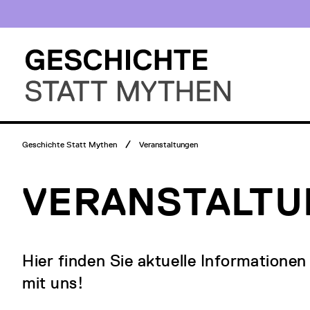
Direkt
Museumsbesuch
zum
Menü
Inhalt
Hauptmenü
Logo
Geschichte
Statt
Mythen
Breadcrumb
Geschichte Statt Mythen
Veranstaltungen
Menü
VERANSTALT
Hier finden Sie aktuelle Informatione
mit uns!