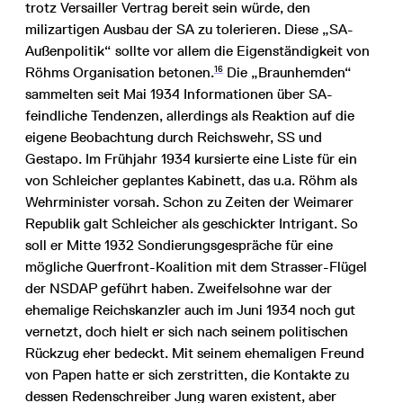
trotz Versailler Vertrag bereit sein würde, den
milizartigen Ausbau der SA zu tolerieren. Diese „SA-
Außenpolitik“ sollte vor allem die Eigenständigkeit von
16
Röhms Organisation betonen.
Die „Braunhemden“
sammelten seit Mai 1934 Informationen über SA-
feindliche Tendenzen, allerdings als Reaktion auf die
eigene Beobachtung durch Reichswehr, SS und
Gestapo. Im Frühjahr 1934 kursierte eine Liste für ein
von Schleicher geplantes Kabinett, das u.a. Röhm als
Wehrminister vorsah. Schon zu Zeiten der Weimarer
Republik galt Schleicher als geschickter Intrigant. So
soll er Mitte 1932 Sondierungsgespräche für eine
mögliche Querfront-Koalition mit dem Strasser-Flügel
der NSDAP geführt haben. Zweifelsohne war der
ehemalige Reichskanzler auch im Juni 1934 noch gut
vernetzt, doch hielt er sich nach seinem politischen
Rückzug eher bedeckt. Mit seinem ehemaligen Freund
von Papen hatte er sich zerstritten, die Kontakte zu
dessen Redenschreiber Jung waren existent, aber