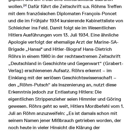
24
wollen.
Dafür führt die Zeitschrift u.a. Röhms Treffen
mit dem französischen Diplomaten François-Poncet
und die im Frühjahr 1934 kursierende Kabinettsliste von
Schleicher ins Feld. Damit folgt sie im Wesentlichen
Hitlers Ausführungen vom 13. Juli 1934. Eine ähnliche
Apologie verfolgt der ehemalige Arzt der Marine-SA-
Brigade „Hansa" und Hitler-Biograf Hans-Dietrich
Röhrs in einem 1980 in der rechtsextremen Zeitschrift
„Deutschland in Geschichte und Gegenwart“ (Grabert-
Verlag) erschienenen Aufsatz. Röhrs erkennt – im
Einklang mit der seriösen Geschichtswissenschaft –
den „Röhm-Putsch“ als Inszenierung an, nutzt diese
Erkenntnis jedoch zur Entlastung Hitlers: Die
eigentlichen Strippenzieher seien Himmler und Göring
gewesen. Röhrs geht so weit, Hitlers Mordbefehl vom 1.
Juli an Röhm anzuzweifeln: „Es ist damals schon mit
seinem Namen jener Mißbrauch getrieben worden, der
noch heute in vieler Hinsicht die Klärung der