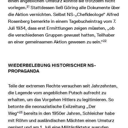
einen angeblichen Umsturz konnte sie trotzdem nicht
21
vorlegen.
Stattdessen ließ Göring alle Dokumente über
die Aktion vernichten. Selbst NS-„Chefideologe“ Alfred
Rosenberg bemerkte in einem Tagebucheintrag vom 7.
Juli 1934, dass erst Ermittlungen zeigen müssten, „ob
die verschiedenen Gruppen gewusst hatten, Teilhaber
22
an einer gemeinsamen Aktion gewesen zu sein.“
WIEDERBELEBUNG HISTORISCHER NS-
PROPAGANDA
Teile der extremen Rechte versuchen seit Jahrzehnten,
die Legende vom angeblichen Putsch aufrecht zu
erhalten, um das Vorgehen Hitlers zu legitimieren. So
betonte die neonazistische Exilzeitung „Der
23
Weg“
bereits in den 1950er Jahren, Schleicher habe
mit Röhm und ausländischen Mächten einen Umsturz
geplant und am 1. Juli eine Militärdiktatur ausrufen