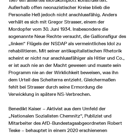
1987 ein alliiertes Mordkomplott konstruierten.
Außerhalb offen neonazistischer Kreise blieb die
Personalie Heß jedoch nicht anschlussfähig. Anders
verhält es sich mit Gregor Strasser, einem der
Mordopfer vom 30. Juni 1934. Insbesondere die
sogenannte Neue Rechte versucht, die Gallionsfigur des
„linken“ Flügels der NSDAP als vermeintliches Idol zu
rehabilitieren. Mit seiner antikapitalistischen Rhetorik
scheint er nicht nur anschlussfähiger als Hitler und Co.,
er ist auch nie an der Macht gewesen und musste sein
Programm nie an der Wirklichkeit beweisen, was ihn
dem Urteil des Scheiterns entzieht. Gleichermaßen
fehlt bei Strasser durch seine Ermordung die
Verwicklung in spätere NS-Verbrechen.
Benedikt Kaiser – Aktivist aus dem Umfeld der
„Nationalen Sozialisten Chemnitz“, Publizist und
Mitarbeiter des AfD-Bundestagsabgeordneten Robert
Teske – behauptet in einem 2020 erschienenen