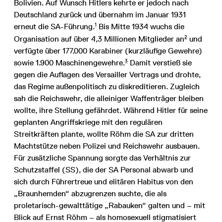
Bolivien. Auf Wunsch Hitlers kehrte er jedoch nach
Deutschland zurück und übernahm im Januar 1931
1
erneut die SA-Führung.
Bis Mitte 1934 wuchs die
2
Organisation auf über 4,3 Millionen Mitglieder an
und
verfügte über 177.000 Karabiner (kurzläufige Gewehre)
3
sowie 1.900 Maschinengewehre.
Damit verstieß sie
gegen die Auflagen des Versailler Vertrags und drohte,
das Regime außenpolitisch zu diskreditieren. Zugleich
sah die Reichswehr, die alleiniger Waffenträger bleiben
wollte, ihre Stellung gefährdet. Während Hitler für seine
geplanten Angriffskriege mit den regulären
Streitkräften plante, wollte Röhm die SA zur dritten
Machtstütze neben Polizei und Reichswehr ausbauen.
Für zusätzliche Spannung sorgte das Verhältnis zur
Schutzstaffel (SS), die der SA Personal abwarb und
sich durch Führertreue und elitären Habitus von den
„Braunhemden“ abzugrenzen suchte, die als
proletarisch-gewalttätige „Rabauken“ galten und – mit
Blick auf Ernst Röhm – als homosexuell stigmatisiert