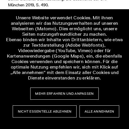
München 2019, S. 490.
Unsere Website verwendet Cookies. Mit ihnen
[3]
Laut einer Notiz von Gotthard von Heinrici nach einer
analysieren wir das Nutzungsverhalten auf unseren
Besprechung vom 25. Juli 1934 unter der Heeresleitung der
Webseiten (Matomo). Dies ermöglicht uns, unsere
Wehrmacht. Siehe dazu: Institut für Zeitgeschichte: ZS 66 / 2.
Seiten nutzungsfreundlicher zu machen.
Institut für Zeitgeschichte, dort datiert 25.07.1934, S. 11, URL:
Ebenso binden wir Inhalte von Drittanbietern, wie etwa
https://open.ifz-muenchen.de/handle/repository/5037
zur Textdarstellung (Adobe Webfonts),
(02.06.2026)
Videowiedergabe (YouTube, Vimeo) oder für
Kartenanwendungen (Google Maps), ein, die ebenfalls
[4]
Longerich: Abrechnung. Hitler, Röhm und die Morde vom
Cookies verwenden und speichern können. Für die
optimale Nutzung empfehlen wir, sich mit Klick auf
30. Juni 1934, S. 16–17.
„Alle annehmen“ mit dem Einsatz aller Cookies und
Dienste einverstanden zu erklären.
[5]
Zitiert nach: Ebd., S. 27.
[6]
Norbert Frei: Der Führerstaat: Nationalsozialistische
MEHR ERFAHREN UND ANPASSEN
Herrschaft 1933-1945, 2. Aufl. München 1989, S. 15.
NICHT ESSENTIELLE ABLEHNEN
ALLE ANNEHMEN
[7]
Longerich: Abrechnung. Hitler, Röhm und die Morde vom
30. Juni 1934, S. 65.
Museumsbesuch
Museumsbesuch
Menü
Menü