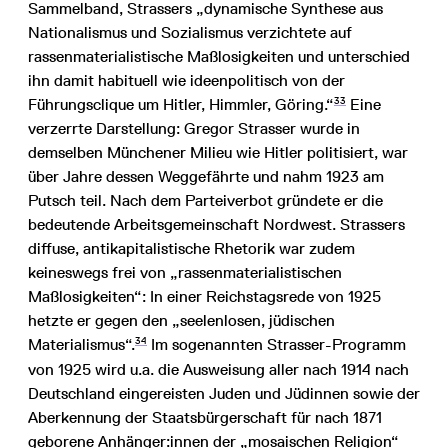
Sammelband, Strassers „dynamische Synthese aus
Nationalismus und Sozialismus verzichtete auf
rassenmaterialistische Maßlosigkeiten und unterschied
ihn damit habituell wie ideenpolitisch von der
33
Führungsclique um Hitler, Himmler, Göring.“
Eine
verzerrte Darstellung: Gregor Strasser wurde in
demselben Münchener Milieu wie Hitler politisiert, war
über Jahre dessen Weggefährte und nahm 1923 am
Putsch teil. Nach dem Parteiverbot gründete er die
bedeutende Arbeitsgemeinschaft Nordwest. Strassers
diffuse, antikapitalistische Rhetorik war zudem
keineswegs frei von „rassenmaterialistischen
Maßlosigkeiten“: In einer Reichstagsrede von 1925
hetzte er gegen den „seelenlosen, jüdischen
34
Materialismus“.
Im sogenannten Strasser-Programm
von 1925 wird u.a. die Ausweisung aller nach 1914 nach
Deutschland eingereisten Juden und Jüdinnen sowie der
Aberkennung der Staatsbürgerschaft für nach 1871
geborene Anhänger:innen der „mosaischen Religion“