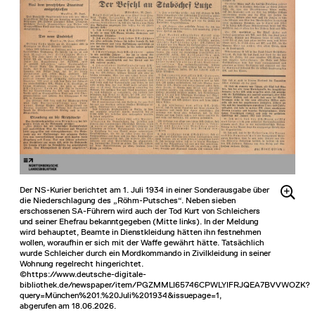
Der NS-Kurier berichtet am 1. Juli 1934 in einer Sonderausgabe über
die Niederschlagung des „Röhm-Putsches“. Neben sieben
erschossenen SA-Führern wird auch der Tod Kurt von Schleichers
und seiner Ehefrau bekanntgegeben (Mitte links). In der Meldung
wird behauptet, Beamte in Dienstkleidung hätten ihn festnehmen
wollen, woraufhin er sich mit der Waffe gewährt hätte. Tatsächlich
wurde Schleicher durch ein Mordkommando in Zivilkleidung in seiner
Wohnung regelrecht hingerichtet.
©https://www.deutsche-digitale-
bibliothek.de/newspaper/item/PGZMMLI65746CPWLYIFRJQEA7BVVWOZK?
query=München%201.%20Juli%201934&issuepage=1,
abgerufen am 18.06.2026.