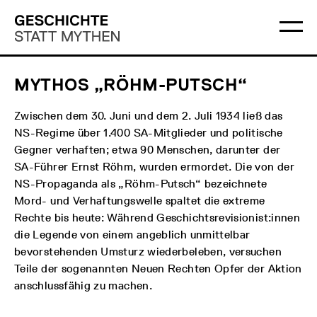
Direkt
Hauptmenü
Logo
zum
Geschichte
Ha
Inhalt
Statt
öff
Mythen
MYTHOS „RÖHM-PUTSCH“
Zwischen dem 30. Juni und dem 2. Juli 1934 ließ das
NS-Regime über 1.400 SA-Mitglieder und politische
Gegner verhaften; etwa 90 Menschen, darunter der
SA-Führer Ernst Röhm, wurden ermordet. Die von der
NS-Propaganda als „Röhm-Putsch“ bezeichnete
Mord- und Verhaftungswelle spaltet die extreme
Rechte bis heute: Während Geschichtsrevisionist:innen
die Legende von einem angeblich unmittelbar
bevorstehenden Umsturz wiederbeleben, versuchen
Teile der sogenannten Neuen Rechten Opfer der Aktion
anschlussfähig zu machen.