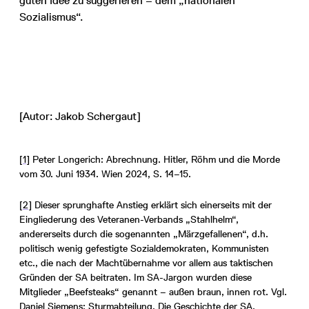
guten Idee zu suggerieren – dem „nationalen
Sozialismus“.
[Autor: Jakob Schergaut]
[1]
Peter Longerich: Abrechnung. Hitler, Röhm und die Morde
vom 30. Juni 1934. Wien 2024, S. 14–15.
[2]
Dieser sprunghafte Anstieg erklärt sich einerseits mit der
Eingliederung des Veteranen-Verbands „Stahlhelm“,
andererseits durch die sogenannten „Märzgefallenen“, d.h.
politisch wenig gefestigte Sozialdemokraten, Kommunisten
etc., die nach der Machtübernahme vor allem aus taktischen
Gründen der SA beitraten. Im SA-Jargon wurden diese
Mitglieder „Beefsteaks“ genannt – außen braun, innen rot. Vgl.
Daniel Siemens: Sturmabteilung. Die Geschichte der SA.