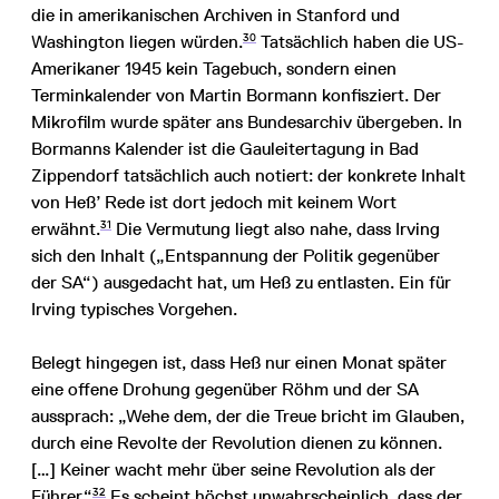
die in amerikanischen Archiven in Stanford und
30
Washington liegen würden.
Tatsächlich haben die US-
Amerikaner 1945 kein Tagebuch, sondern einen
Terminkalender von Martin Bormann konfisziert. Der
Mikrofilm wurde später ans Bundesarchiv übergeben. In
Bormanns Kalender ist die Gauleitertagung in Bad
Zippendorf tatsächlich auch notiert: der konkrete Inhalt
von Heß’ Rede ist dort jedoch mit keinem Wort
31
erwähnt.
Die Vermutung liegt also nahe, dass Irving
sich den Inhalt („Entspannung der Politik gegenüber
der SA“) ausgedacht hat, um Heß zu entlasten. Ein für
Irving typisches Vorgehen.
Belegt hingegen ist, dass Heß nur einen Monat später
eine offene Drohung gegenüber Röhm und der SA
aussprach: „Wehe dem, der die Treue bricht im Glauben,
durch eine Revolte der Revolution dienen zu können.
[…] Keiner wacht mehr über seine Revolution als der
32
Führer.“
Es scheint höchst unwahrscheinlich, dass der