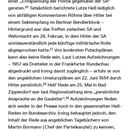
einer „Entspannung der Politik gegenüber der SA“
26
geraten.
Tatsächlich berichtete Lutze Heß lediglich
von abfälligen Kommentaren Röhms über Hitler bei
einem Sektempfang im Berliner Bendlerblock –
Hintergrund war das Treffen zwischen SA und
Wehrmacht am 28. Februar, in dem Hitler der SA
unmissverständlich jede künftige militärische Rolle
27
abgesprochen hatte.
Von konkreten Putschplänen
kann also keine Rede sein. Laut Lutzes Aufzeichnungen
– 1957 als Dreiteiler in der Frankfurter Rundschau
abgedruckt und Irving damit zugänglich – erfuhr er von
den angeblichen Umsturzplänen am 22. Juni 1934 durch
28
Hitler persönlich.
Heß’ Rede am 25. Mai in Bad
Zippendorf war laut Regionalzeitung eine „persönliche
29
Ansprache an die Gauleiter“.
Aufzeichnungen finden
sich weder in der Presse noch in den gesammelten Heß-
Reden im Bundesarchiv. Irving behauptet jedoch, den
Inhalt der Rede aus angeblichen Tagebüchern von
Martin Bormann (Chef der Parteikanzlei) zu kennen,