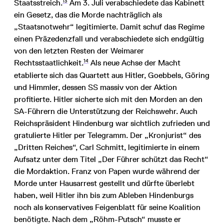
13
Staatsstreich.
Am 3. Juli verabschiedete das Kabinett
ein Gesetz, das die Morde nachträglich als
„Staatsnotwehr“ legitimierte. Damit schuf das Regime
einen Präzedenzfall und verabschiedete sich endgültig
von den letzten Resten der Weimarer
14
Rechtsstaatlichkeit.
Als neue Achse der Macht
etablierte sich das Quartett aus Hitler, Goebbels, Göring
und Himmler, dessen SS massiv von der Aktion
profitierte. Hitler sicherte sich mit den Morden an den
SA-Führern die Unterstützung der Reichswehr. Auch
Reichspräsident Hindenburg war sichtlich zufrieden und
gratulierte Hitler per Telegramm. Der „Kronjurist“ des
„Dritten Reiches“, Carl Schmitt, legitimierte in einem
Aufsatz unter dem Titel „Der Führer schützt das Recht“
die Mordaktion. Franz von Papen wurde während der
Morde unter Hausarrest gestellt und dürfte überlebt
haben, weil Hitler ihn bis zum Ableben Hindenburgs
noch als konservatives Feigenblatt für seine Koalition
benötigte. Nach dem „Röhm-Putsch“ musste er